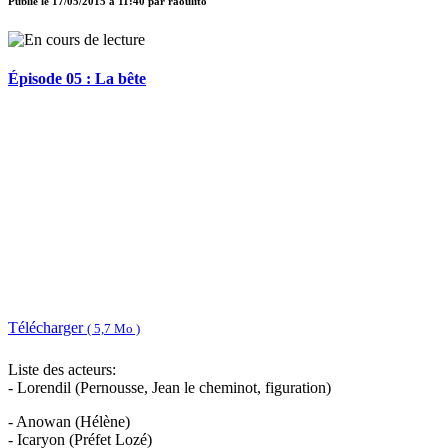
Publié le
17/05/2015 à 11:40
par
raoulito
Épisode 05 : La bête
Télécharger
( 5,7 Mo )
Liste des acteurs:
- Lorendil (Pernousse, Jean le cheminot, figuration)
- Anowan (Hélène)
- Icaryon (Préfet Lozé)