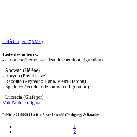
Télécharger
( 7,8 Mo )
Liste des acteurs:
- darkgueg (Pernousse, Jean le cheminot, figuration)
- Anowan (Hélène)
- Icaryon (Préfet Lozé)
- Raoolito (Reynaldo Hahn, Pierre Bardou)
- Spellnico (Vendeur de journaux, figuration)
- Lucrecia (Glafagor)
Voir l'article original
Publié le
21/09/2014 à 01:18
par
Lorendil (Darkgueg) & Raoulito
1
2